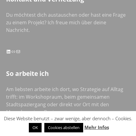
Du möchtest dich austauschen oder hast eine Frage
zu einem Projekt? Ich freue mich über deine
Nachricht.
LinkedIn
Link
E-Mail
So arbeite ich
Am liebsten arbeite ich dort, wo Strategie auf Alltag
trifft: im Workshopraum, beim gemeinsamen
Stadtspaziergang oder direkt vor Ort mit den
Menschen einer Region.
Diese Website benutzt – zwar wenige, aber dennoch – Cookies.
Öffentliche Termine von mir findest du auf
Mehr Infos
OK
Cookies abstellen
RealizingProgress.com
.