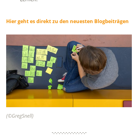
Hier geht es direkt zu den neuesten Blogbeiträgen
(©GregSnell)
-.-.-.-.-.-.-.-.-.-.-.-.-