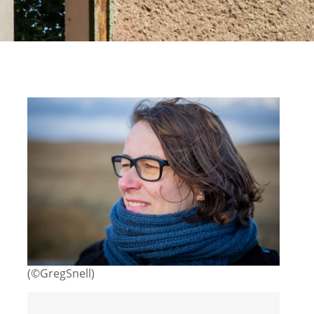
(©GregSnell)