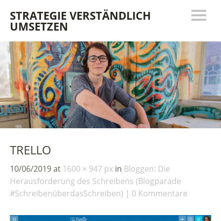
STRATEGIE VERSTÄNDLICH
UMSETZEN
TRELLO
10/06/2019
at
1600 × 947 px
in
Bloggen: Die
Herausforderung des Schreibens (Blogparade
#SchreibenüberdasSchreiben)
0 Kommentare