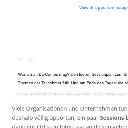
View this post on Instag
Was ich an BarCamps mag? Den leeren Sessionplan zum Start
Themen der Teilnehmer füllt. Und am Ende des Tages: die a
A post shared by
Kristine Honig – Marketing
(@kristinehonigm
Viele Organisationen und Unternehmen tun s
deshalb völlig opportun, ein paar
Sessions 
dann vor Ort kein Interesse an diesen geben