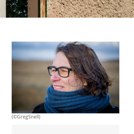
(©GregSnell)