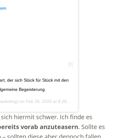
ram
, der sich Stück für Stück mit den
llgemeine Begeisterung.
arketing) on
Feb 26, 2016 at 8:28am PST
ich hiermit schwer. Ich finde es
bereits vorab anzuteasern
. Sollte es
 – sollten diese aber dennoch fallen