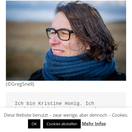
(©GregSnell)
Ich bin Kristine Honig. Ich 
begleite lokale und regionale 
Diese Website benutzt – zwar wenige, aber dennoch – Cookies.
Tourismusorganisationen dabei, 
Strategien verständlich zu machen 
Mehr Infos
OK
Cookies abstellen
und in konkrete, gemeinsam 