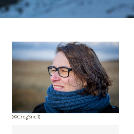
(©GregSnell)