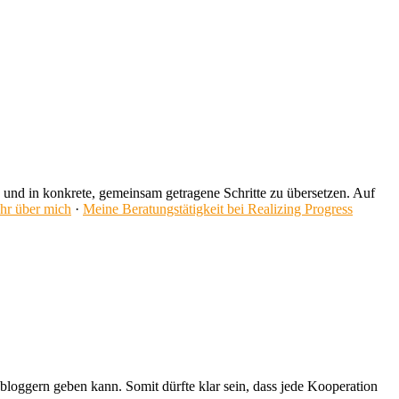
en und in konkrete, gemeinsam getragene Schritte zu übersetzen. Auf
hr über mich
·
Meine Beratungstätigkeit bei Realizing Progress
loggern geben kann. Somit dürfte klar sein, dass jede Kooperation