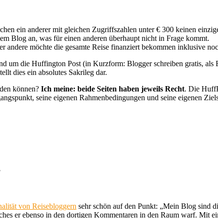
hen ein anderer mit gleichen Zugriffszahlen unter € 300 keinen einzig
nem Blog an, was für einen anderen überhaupt nicht in Frage kommt.
der andere möchte die gesamte Reise finanziert bekommen inklusive noc
 um die Huffington Post (in Kurzform: Blogger schreiben gratis, als E
ellt dies ein absolutes Sakrileg dar.
heiden können?
Ich meine: beide Seiten haben jeweils Recht
. Die Huff
gangspunkt, seine eigenen Rahmenbedingungen und seine eigenen Ziels
?
nalität von Reisebloggern
sehr schön auf den Punkt: „Mein Blog sind die
lches er ebenso in den dortigen Kommentaren in den Raum warf. Mit 