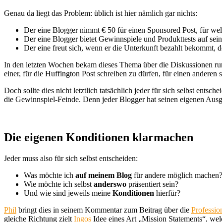
Genau da liegt das Problem: üblich ist hier nämlich gar nichts:
Der eine Blogger nimmt € 50 für einen Sponsored Post, für welc
Der eine Blogger bietet Gewinnspiele und Produkttests auf sei
Der eine freut sich, wenn er die Unterkunft bezahlt bekommt, 
In den letzten Wochen bekam dieses Thema über die Diskussionen rund
einer, für die Huffington Post schreiben zu dürfen, für einen anderen st
Doch sollte dies nicht letztlich tatsächlich jeder für sich selbst entsc
die Gewinnspiel-Feinde. Denn jeder Blogger hat seinen eigenen Aus
Die eigenen Konditionen klarmachen
Jeder muss also für sich selbst entscheiden:
Was möchte ich
auf meinem Blog
für andere möglich machen
Wie möchte ich selbst
anderswo
präsentiert sein?
Und wie sind jeweils meine
Konditionen
hierfür?
Phil
bringt dies in seinem Kommentar zum Beitrag über die
Professio
gleiche Richtung zielt
Ingos
Idee eines Art „Mission Statements“, we