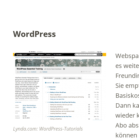
WordPress
Webspace
es weite
Freundi
Sie emp
Basiskos
Dann ka
wieder 
Abo absc
Lynda.com: WordPress-Tutorials
können d