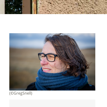
(©GregSnell)