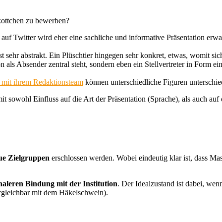
kottchen zu bewerben?
f Twitter wird eher eine sachliche und informative Präsentation erwart
ist sehr abstrakt. Ein Plüschtier hingegen sehr konkret, etwas, womit si
on als Absender zentral steht, sondern eben ein Stellvertreter in Form 
 mit ihrem Redaktionsteam
können unterschiedliche Figuren unterschie
sowohl Einfluss auf die Art der Präsentation (Sprache), als auch auf d
ue Zielgruppen
erschlossen werden. Wobei eindeutig klar ist, dass Ma
aleren Bindung mit der Institution
. Der Idealzustand ist dabei, w
rgleichbar mit dem Häkelschwein).