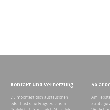
Kontakt und Vernetzung
So arbe
Du möchtest dich austauschen
Am liebste
oder hast eine Frage zu einem
Strategie a
Projekt? Ich freue mich über deine
Workshop