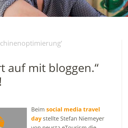
chinenoptimierung
’
rt auf mit bloggen.“
!
Beim
social media travel
day
stellte Stefan Niemeyer
von neusta eTourism die