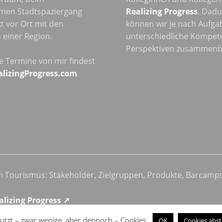
men Stadtspaziergang
Realizing Progress
. Dad
t vor Ort mit den
können wir je nach Aufga
einer Region.
unterschiedliche Kompet
Perspektiven zusammenb
he Termine von mir findest
alizingProgress.com
.
im Tourismus: Stakeholder, Zielgruppen, Produkte, Barcamp
alizing Progress ↗
utzt – zwar wenige, aber dennoch – Cookies.
OK
Cookies abst