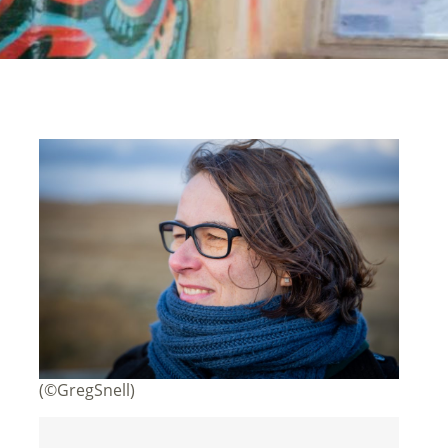
(©GregSnell)