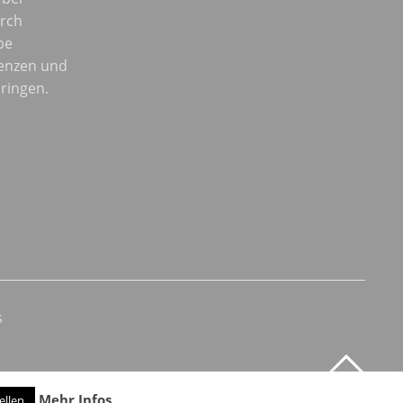
urch
be
enzen und
ringen.
s
Mehr Infos
ellen