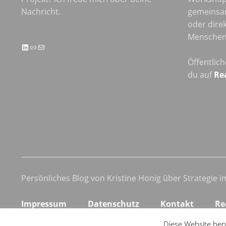
Nachricht.
gemeinsa
oder direk
Menschen 
LinkedIn
Link
E-Mail
Öffentlic
du auf
Re
Persönliches Blog von Kristine Honig über Strategie 
Impressum
Datenschutz
Kontakt
Re
Diese Website ben