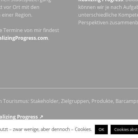
t vor Ort mit den
können wir je nach Aufga
einer Region.
unterschiedliche Kompet
Perspektiven zusammenb
he Termine von mir findest
alizingProgress.com
.
im Tourismus: Stakeholder, Zielgruppen, Produkte, Barcamp
alizing Progress ↗
utzt – zwar wenige, aber dennoch – Cookies.
OK
Cookies abst