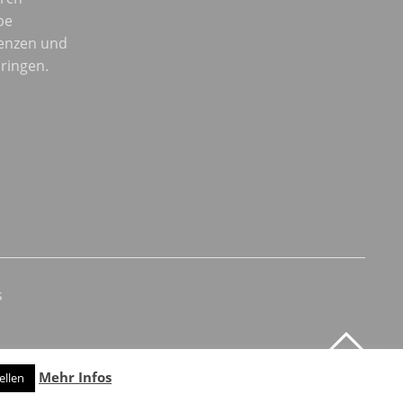
be
enzen und
ringen.
s
Mehr Infos
ellen