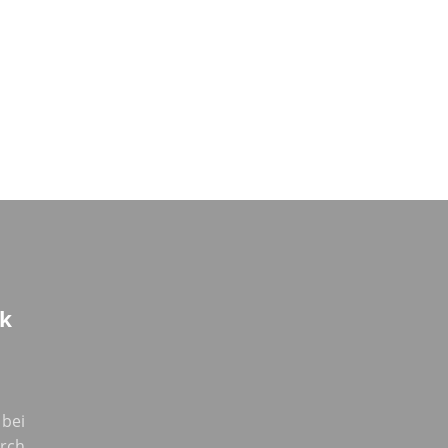
k
 bei
urch