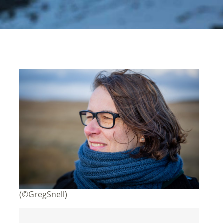
(©GregSnell)