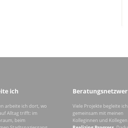
ite ich
Beratungsnetzwer
n arbeite ich dort, wo
Viele Projekte begleite ich
uf Alltag trifft: im
gemeinsam mit meinen
raum, beim
Kolleginnen und Kollegen
men Stadtspaziergang
Realizing Progress
. Dad