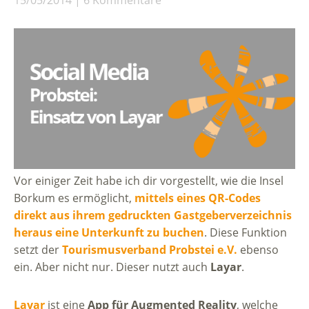
15/05/2014
6 Kommentare
Vor einiger Zeit habe ich dir vorgestellt, wie die Insel
Borkum es ermöglicht,
mittels eines QR-Codes
direkt aus ihrem gedruckten Gastgeberverzeichnis
heraus eine Unterkunft zu buchen
. Diese Funktion
setzt der
Tourismusverband Probstei e.V.
ebenso
ein. Aber nicht nur. Dieser nutzt auch
Layar
.
Layar
ist eine
App für Augmented Reality
, welche