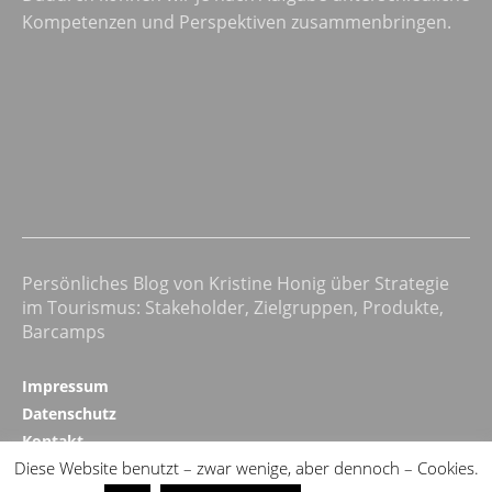
Kompetenzen und Perspektiven zusammenbringen.
Persönliches Blog von Kristine Honig über Strategie
im Tourismus: Stakeholder, Zielgruppen, Produkte,
Barcamps
Impressum
Datenschutz
Kontakt
Diese Website benutzt – zwar wenige, aber dennoch – Cookies.
Realizing Progress ↗