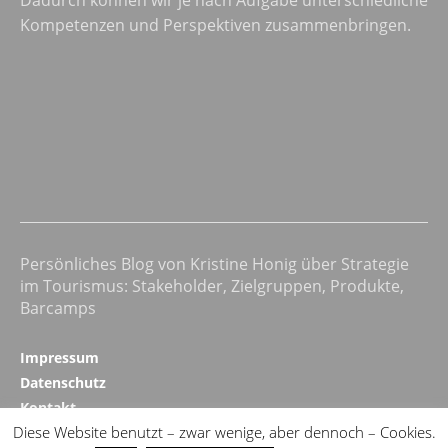
Kompetenzen und Perspektiven zusammenbringen.
Persönliches Blog von Kristine Honig über Strategie
im Tourismus: Stakeholder, Zielgruppen, Produkte,
Barcamps
Impressum
Datenschutz
Kontakt
Diese Website benutzt – zwar wenige, aber dennoch – Cookies.
Realizing Progress ↗