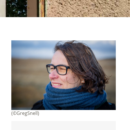
(©GregSnell)