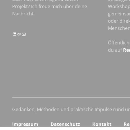
Projekt? Ich freue mich über deine
Workshop
Nachricht.
gemeinsa
oder direk
Menschen 
LinkedIn
Link
E-Mail
Öffentlic
du auf
Re
Gedanken, Methoden und praktische Impulse rund um
Impressum
Datenschutz
Kontakt
Re