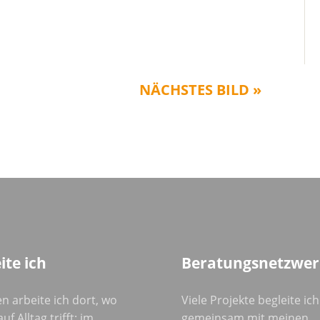
NÄCHSTES BILD »
ite ich
Beratungsnetzwer
n arbeite ich dort, wo
Viele Projekte begleite ich
uf Alltag trifft: im
gemeinsam mit meinen