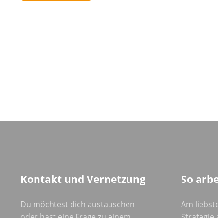
Kontakt und Vernetzung
So arbe
Du möchtest dich austauschen
Am liebste
oder hast eine Frage zu einem
Strategie a