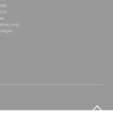
 bei
urch
be
enzen und
ringen.