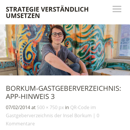
STRATEGIE VERSTÄNDLICH
UMSETZEN
BORKUM-GASTGEBERVERZEICHNIS:
APP-HINWEIS 3
07/02/2014
at
500 × 750 px
in
QR-Code im
Gastgeberverzeichnis der Insel Borkum
0
Kommentare