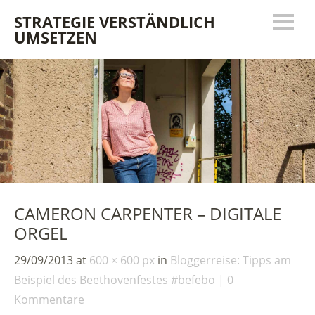
STRATEGIE VERSTÄNDLICH
UMSETZEN
CAMERON CARPENTER – DIGITALE
ORGEL
29/09/2013
at
600 × 600 px
in
Bloggerreise: Tipps am
Beispiel des Beethovenfestes #befebo
0
Kommentare