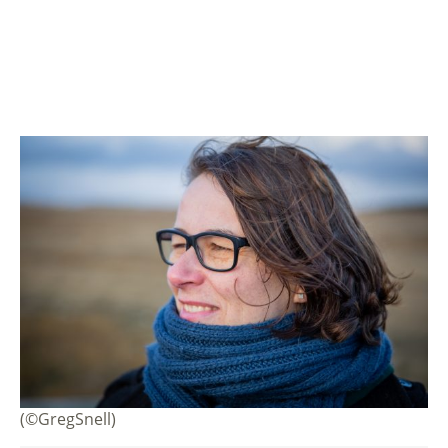
(©GregSnell)