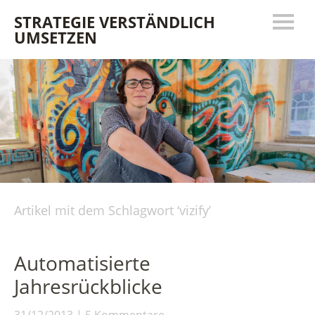
STRATEGIE VERSTÄNDLICH
UMSETZEN
Artikel mit dem Schlagwort ‘
vizify
’
Automatisierte
Jahresrückblicke
31/12/2013
5 Kommentare