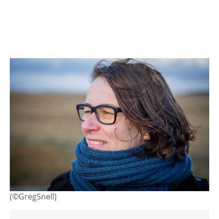
(©GregSnell)