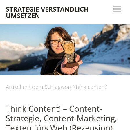
STRATEGIE VERSTÄNDLICH
UMSETZEN
Artikel mit dem Schlagwort ‘
think content
’
Think Content! – Content-
Strategie, Content-Marketing,
Texten fürs Web (Rezension)