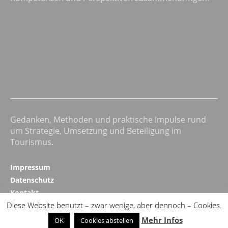
Gedanken, Methoden und praktische Impulse rund
um Strategie, Umsetzung und Beteiligung im
Tourismus.
Impressum
Datenschutz
Kontakt
Diese Website benutzt – zwar wenige, aber dennoch – Cookies.
Realizing Progress ↗
Mehr Infos
OK
Cookies abstellen