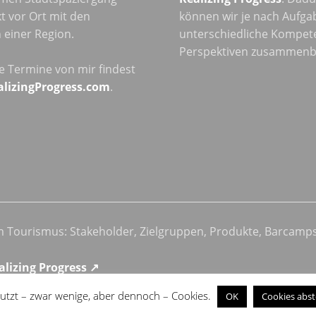
t vor Ort mit den
können wir je nach Aufga
einer Region.
unterschiedliche Kompet
Perspektiven zusammenb
he Termine von mir findest
alizingProgress.com
.
im Tourismus: Stakeholder, Zielgruppen, Produkte, Barcamp
alizing Progress ↗
utzt – zwar wenige, aber dennoch – Cookies.
OK
Cookies abst