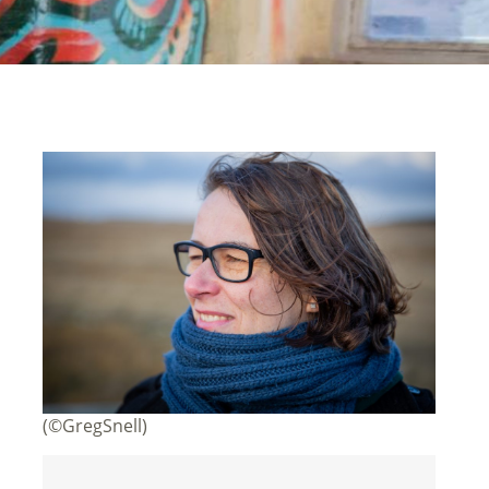
(©GregSnell)