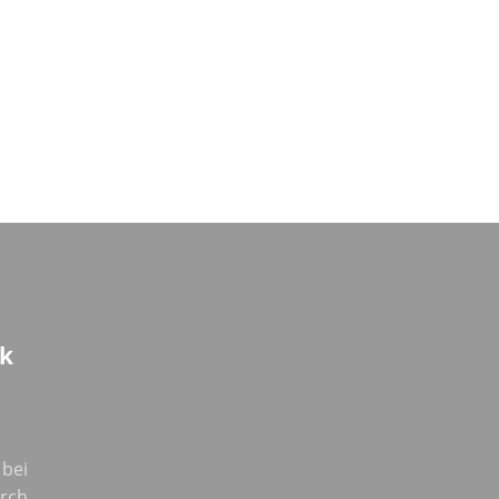
k
 bei
urch