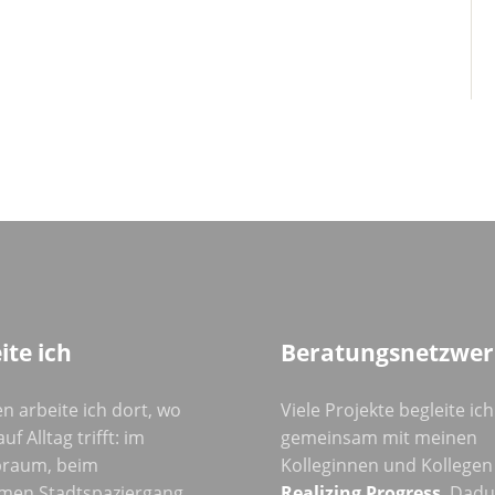
ite ich
Beratungsnetzwer
n arbeite ich dort, wo
Viele Projekte begleite ich
uf Alltag trifft: im
gemeinsam mit meinen
raum, beim
Kolleginnen und Kollegen
men Stadtspaziergang
Realizing Progress
. Dad