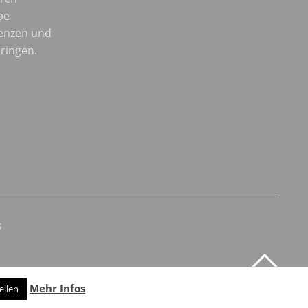
be
enzen und
ringen.
s
Mehr Infos
ellen