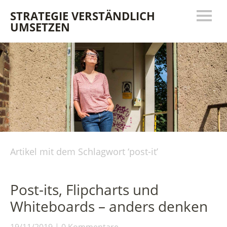
STRATEGIE VERSTÄNDLICH
UMSETZEN
Artikel mit dem Schlagwort ‘
post-it
’
Post-its, Flipcharts und
Whiteboards – anders denken
19/11/2019
0 Kommentare