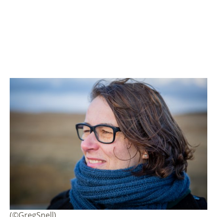
(©GregSnell)