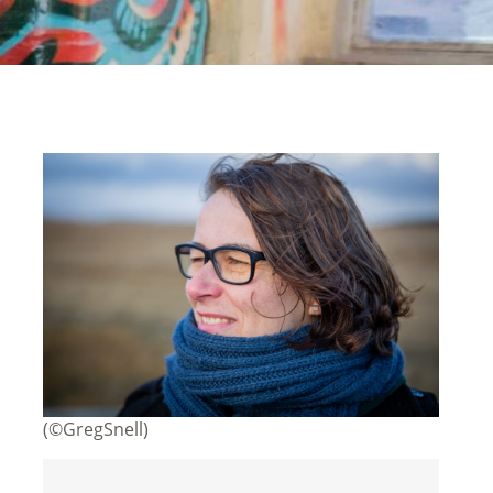
(©GregSnell)