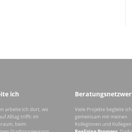
ite ich
Beratungsnetzwer
n arbeite ich dort, wo
Viele Projekte begleite ich
uf Alltag trifft: im
gemeinsam mit meinen
raum, beim
Kolleginnen und Kollegen
men Stadtspaziergang
Realizing Progress
. Dad