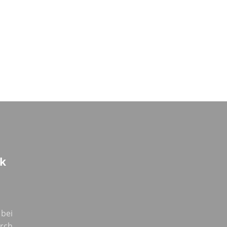
k
 bei
urch