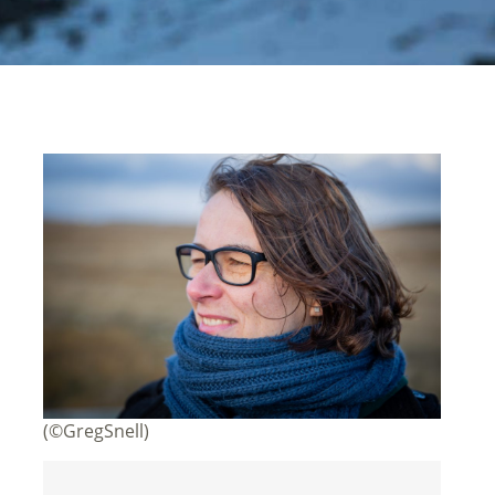
(©GregSnell)