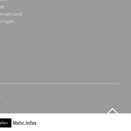
be
enzen und
ringen.
s
Mehr Infos
ellen