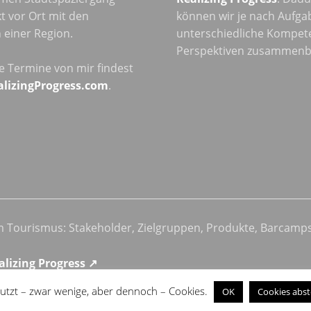
t vor Ort mit den
können wir je nach Aufga
einer Region.
unterschiedliche Kompet
Perspektiven zusammenb
he Termine von mir findest
alizingProgress.com
.
im Tourismus: Stakeholder, Zielgruppen, Produkte, Barcamp
alizing Progress ↗
utzt – zwar wenige, aber dennoch – Cookies.
OK
Cookies abst