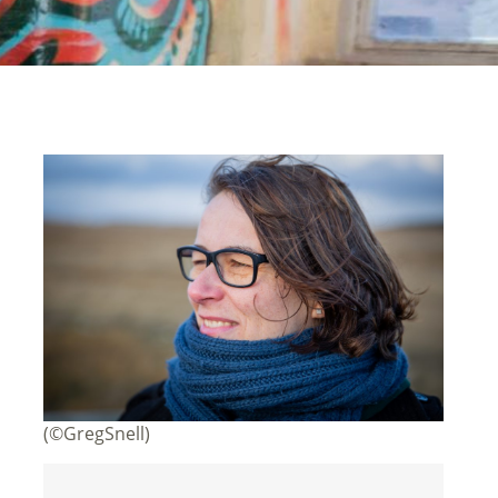
(©GregSnell)