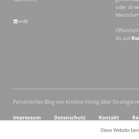
oder direk
Menschen 
LinkedIn
Link
E-Mail
Öffentlic
du auf
Re
Persönliches Blog von Kristine Honig über Strategie 
Impressum
Datenschutz
Kontakt
Re
Diese Website ben