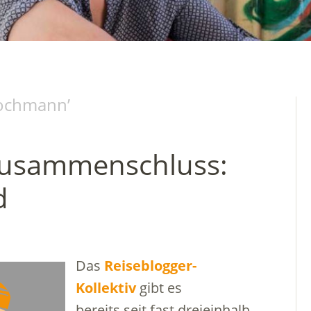
ochmann
’
Zusammenschluss:
d
Das
Reiseblogger-
Kollektiv
gibt es
bereits seit fast dreieinhalb