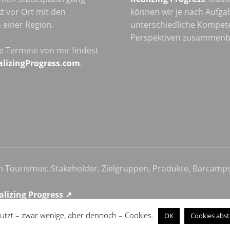
t vor Ort mit den
können wir je nach Aufga
einer Region.
unterschiedliche Kompet
Perspektiven zusammenb
he Termine von mir findest
alizingProgress.com
.
im Tourismus: Stakeholder, Zielgruppen, Produkte, Barcamp
alizing Progress ↗
utzt – zwar wenige, aber dennoch – Cookies.
OK
Cookies abst