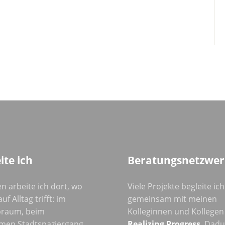
ite ich
Beratungsnetzwer
n arbeite ich dort, wo
Viele Projekte begleite ich
uf Alltag trifft: im
gemeinsam mit meinen
raum, beim
Kolleginnen und Kollegen
men Stadtspaziergang
Realizing Progress
. Dad