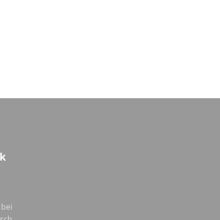
k
 bei
urch