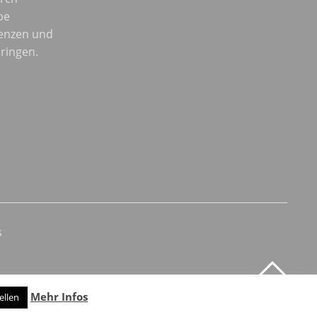
be
enzen und
ringen.
s
Mehr Infos
ellen