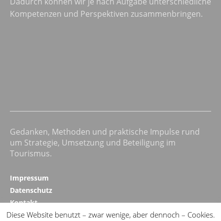
Dadurch können wir je nach Aufgabe unterschiedliche
Kompetenzen und Perspektiven zusammenbringen.
Gedanken, Methoden und praktische Impulse rund
um Strategie, Umsetzung und Beteiligung im
Tourismus.
Impressum
Datenschutz
Kontakt
Diese Website benutzt – zwar wenige, aber dennoch – Cookies.
Realizing Progress ↗