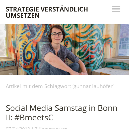
STRATEGIE VERSTÄNDLICH
UMSETZEN
Artikel mit dem Schlagwort ‘
gunnar lauhöfer
’
Social Media Samstag in Bonn
II: #BmeetsC
07/04/2013
7 Kommentare