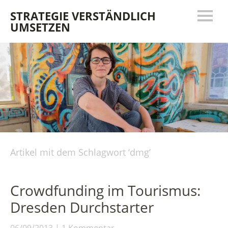
STRATEGIE VERSTÄNDLICH
UMSETZEN
Artikel mit dem Schlagwort ‘
dmg
’
Crowdfunding im Tourismus:
Dresden Durchstarter
06/09/2013
1 Kommentar