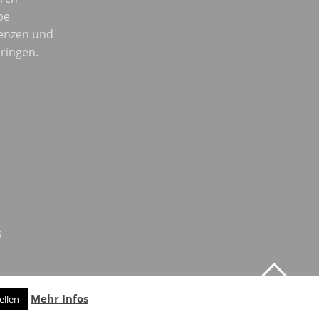
be
enzen und
ringen.
s
Mehr Infos
ellen