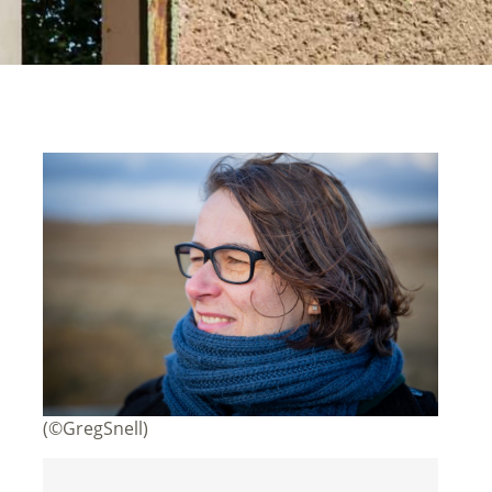
(©GregSnell)