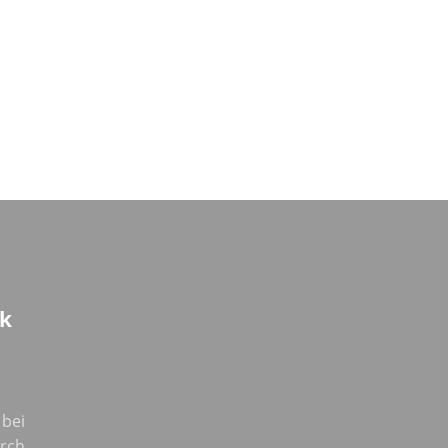
k
 bei
urch