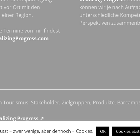
t vor Ort mit den
können wir je nach Aufga
einer Region.
unterschiedliche Kompet
Perspektiven zusammenb
he Termine von mir findest
alizingProgress.com
.
im Tourismus: Stakeholder, Zielgruppen, Produkte, Barcamp
alizing Progress ↗
utzt – zwar wenige, aber dennoch – Cookies.
OK
Cookies abst