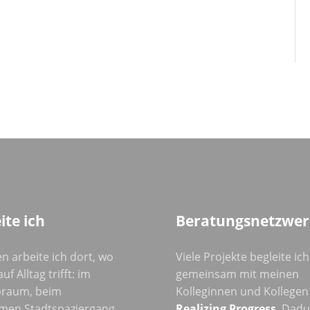
ite ich
Beratungsnetzwer
n arbeite ich dort, wo
Viele Projekte begleite ich
uf Alltag trifft: im
gemeinsam mit meinen
raum, beim
Kolleginnen und Kollegen
men Stadtspaziergang
Realizing Progress
. Dad