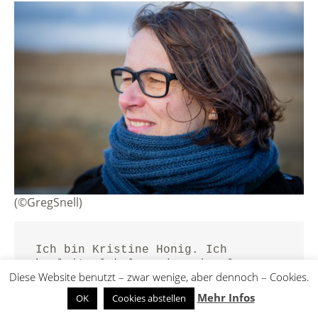
(©GregSnell)
Ich bin Kristine Honig. Ich 
begleite lokale und regionale 
Diese Website benutzt – zwar wenige, aber dennoch – Cookies.
Tourismusorganisationen dabei, 
Strategien verständlich zu machen 
Mehr Infos
OK
Cookies abstellen
und in konkrete, gemeinsam 