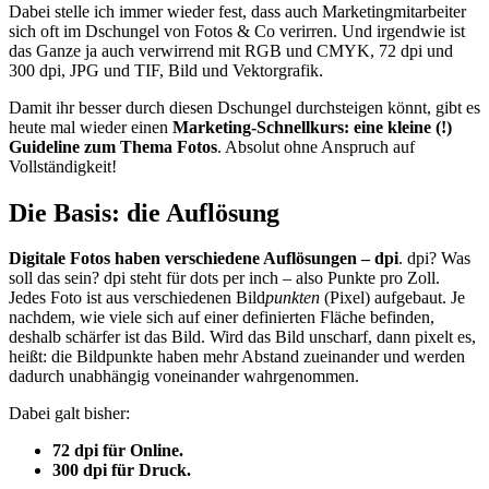
Dabei stelle ich immer wieder fest, dass auch Marketingmitarbeiter
sich oft im Dschungel von Fotos & Co verirren. Und irgendwie ist
das Ganze ja auch verwirrend mit RGB und CMYK, 72 dpi und
300 dpi, JPG und TIF, Bild und Vektorgrafik.
Damit ihr besser durch diesen Dschungel durchsteigen könnt, gibt es
heute mal wieder einen
Marketing-Schnellkurs: eine kleine (!)
Guideline zum Thema Fotos
. Absolut ohne Anspruch auf
Vollständigkeit!
Die Basis: die Auflösung
Digitale Fotos haben verschiedene Auflösungen – dpi
. dpi? Was
soll das sein? dpi steht für dots per inch – also Punkte pro Zoll.
Jedes Foto ist aus verschiedenen Bild
punkten
(Pixel) aufgebaut. Je
nachdem, wie viele sich auf einer definierten Fläche befinden,
deshalb schärfer ist das Bild. Wird das Bild unscharf, dann pixelt es,
heißt: die Bildpunkte haben mehr Abstand zueinander und werden
dadurch unabhängig voneinander wahrgenommen.
Dabei galt bisher:
72 dpi für Online.
300 dpi für Druck.