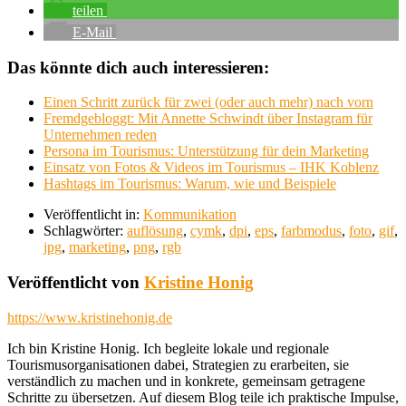
teilen
E-Mail
Das könnte dich auch interessieren:
Einen Schritt zurück für zwei (oder auch mehr) nach vorn
Fremdgebloggt: Mit Annette Schwindt über Instagram für
Unternehmen reden
Persona im Tourismus: Unterstützung für dein Marketing
Einsatz von Fotos & Videos im Tourismus – IHK Koblenz
Hashtags im Tourismus: Warum, wie und Beispiele
Veröffentlicht in:
Kommunikation
Schlagwörter:
auflösung
,
cymk
,
dpi
,
eps
,
farbmodus
,
foto
,
gif
,
jpg
,
marketing
,
png
,
rgb
Veröffentlicht von
Kristine Honig
https://www.kristinehonig.de
Ich bin Kristine Honig. Ich begleite lokale und regionale
Tourismusorganisationen dabei, Strategien zu erarbeiten, sie
verständlich zu machen und in konkrete, gemeinsam getragene
Schritte zu übersetzen. Auf diesem Blog teile ich praktische Impulse,