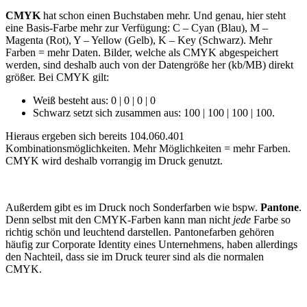
CMYK
hat schon einen Buchstaben mehr. Und genau, hier steht
eine Basis-Farbe mehr zur Verfügung: C – Cyan (Blau), M –
Magenta (Rot), Y – Yellow (Gelb), K – Key (Schwarz). Mehr
Farben = mehr Daten. Bilder, welche als CMYK abgespeichert
werden, sind deshalb auch von der Datengröße her (kb/MB) direkt
größer. Bei CMYK gilt:
Weiß besteht aus: 0 | 0 | 0 | 0
Schwarz setzt sich zusammen aus: 100 | 100 | 100 | 100.
Hieraus ergeben sich bereits 104.060.401
Kombinationsmöglichkeiten. Mehr Möglichkeiten = mehr Farben.
CMYK wird deshalb vorrangig im Druck genutzt.
Außerdem gibt es im Druck noch Sonderfarben wie bspw.
Pantone
.
Denn selbst mit den CMYK-Farben kann man nicht
jede
Farbe so
richtig schön und leuchtend darstellen. Pantonefarben gehören
häufig zur Corporate Identity eines Unternehmens, haben allerdings
den Nachteil, dass sie im Druck teurer sind als die normalen
CMYK.