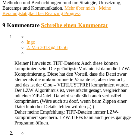
Methoden und Beobachtungen rund um Strategie, Umsetzung,
Barcamps und Kommunikation.
Mehr über mich
·
Meine
Beratungstätigkeit bei Realizing Progress
9 Kommentare
Schreibe einen Kommentar
Ingo
2. Mai 2013 @ 10:56
Kleiner Hinweis zu TIFF-Dateien: Auch diese können
komprimiert sein. Die geläufigste Variante ist dann die LZW-
Komprimierung. Diese hat den Vorteil, dass die Datei zwar
kleiner als die umkomprimierte Variante ist, aber dennoch,
und das ist der Clou – VERLUSTFREI komprimiert wurde.
Der LZW-Algorithmus ist, vereinfacht gesagt, vergleichbar
mit einer ZIP-Datei. Da wird schließlich auch verlustfrei
komprimiert. (Wäre auch zu doof, wenn beim Zippen einer
Datei hinterher Details fehlen würden ;-) )
Daher meine Empfehlung: TIFF-Dateien immer LZW-
komprimiert speichern. LZW-TIFFs kann auch jedes gängige
Programm öffnen.