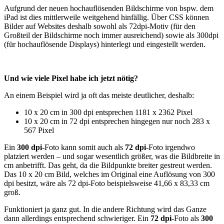
Aufgrund der neuen hochauflösenden Bildschirme von bspw. dem
iPad ist dies mittlerweile weitgehend hinfällig. Über CSS können
Bilder auf Websites deshalb sowohl als 72dpi-Motiv (für den
Großteil der Bildschirme noch immer ausreichend) sowie als 300dpi
(für hochauflösende Displays) hinterlegt und eingestellt werden.
Und wie viele Pixel habe ich jetzt nötig?
An einem Beispiel wird ja oft das meiste deutlicher, deshalb:
10 x 20 cm in 300 dpi entsprechen 1181 x 2362 Pixel
10 x 20 cm in 72 dpi entsprechen hingegen nur noch 283 x
567 Pixel
Ein
300 dpi
-Foto kann somit auch als
72 dpi
-Foto irgendwo
platziert werden – und sogar wesentlich größer, was die Bildbreite in
cm anbetrifft. Das geht, da die Bildpunkte breiter gestreut werden.
Das 10 x 20 cm Bild, welches im Original eine Auflösung von 300
dpi besitzt, wäre als 72 dpi-Foto beispielsweise 41,66 x 83,33 cm
groß.
Funktioniert ja ganz gut. In die andere Richtung wird das Ganze
dann allerdings entsprechend schwieriger. Ein
72 dpi
-Foto als
300