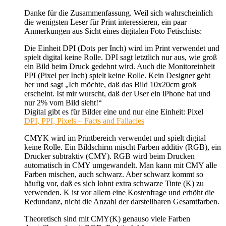
Danke für die Zusammenfassung. Weil sich wahrscheinlich
die wenigsten Leser für Print interessieren, ein paar
Anmerkungen aus Sicht eines digitalen Foto Fetischists:
Die Einheit DPI (Dots per Inch) wird im Print verwendet und
spielt digital keine Rolle. DPI sagt letztlich nur aus, wie groß
ein Bild beim Druck gedehnt wird. Auch die Monitoreinheit
PPI (Pixel per Inch) spielt keine Rolle. Kein Designer geht
her und sagt „Ich möchte, daß das Bild 10x20cm groß
erscheint. Ist mir wurscht, daß der User ein iPhone hat und
nur 2% vom Bild sieht!“
Digital gibt es für Bilder eine und nur eine Einheit: Pixel
DPI, PPI, Pixels – Facts and Fallacies
CMYK wird im Printbereich verwendet und spielt digital
keine Rolle. Ein Bildschirm mischt Farben additiv (RGB), ein
Drucker subtraktiv (CMY). RGB wird beim Drucken
automatisch in CMY umgewandelt. Man kann mit CMY alle
Farben mischen, auch schwarz. Aber schwarz kommt so
häufig vor, daß es sich lohnt extra schwarze Tinte (K) zu
verwenden. K ist vor allem eine Kostenfrage und erhöht die
Redundanz, nicht die Anzahl der darstellbaren Gesamtfarben.
Theoretisch sind mit CMY(K) genauso viele Farben