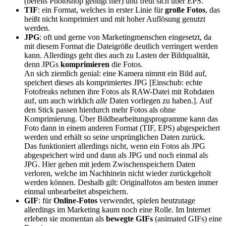
(bereits Photoshop genügt hier) und freut sich über EPS.
TIF
: ein Format, welches in erster Linie für
große Fotos
, das
heißt nicht komprimiert und mit hoher Auflösung genutzt
werden.
JPG
: oft und gerne von Marketingmenschen eingesetzt, da
mit diesem Format die Dateigröße deutlich verringert werden
kann. Allerdings geht dies auch zu Lasten der Bildqualität,
denn JPGs
komprimieren
die Fotos.
An sich ziemlich genial: eine Kamera nimmt ein Bild auf,
speichert dieses als komprimiertes JPG [Einschub: echte
Fotofreaks nehmen ihre Fotos als RAW-Datei mit Rohdaten
auf, um auch wirklich
alle
Daten vorliegen zu haben.]. Auf
den Stick passen hierdurch mehr Fotos als ohne
Komprimierung. Über Bildbearbeitungsprogramme kann das
Foto dann in einem anderen Format (TIF, EPS) abgespeichert
werden und erhält so seine ursprünglichen Daten zurück.
Das funktioniert allerdings nicht, wenn ein Fotos als JPG
abgespeichert wird und dann als JPG und noch einmal als
JPG. Hier gehen mit jedem Zwischenspeichern Daten
verloren, welche im Nachhinein nicht wieder zurückgeholt
werden können. Deshalb gilt: Originalfotos am besten immer
einmal unbearbeitet abspeichern.
GIF
: für
Online-Fotos
verwendet, spielen heutzutage
allerdings im Marketing kaum noch eine Rolle. Im Internet
erleben sie momentan als
bewegte GIFs
(animated GIFs) eine