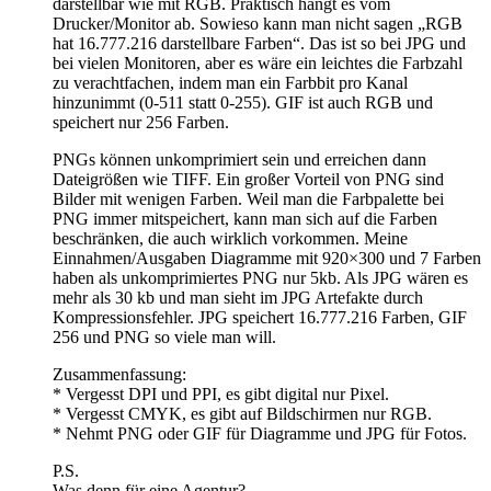
darstellbar wie mit RGB. Praktisch hängt es vom
Drucker/Monitor ab. Sowieso kann man nicht sagen „RGB
hat 16.777.216 darstellbare Farben“. Das ist so bei JPG und
bei vielen Monitoren, aber es wäre ein leichtes die Farbzahl
zu verachtfachen, indem man ein Farbbit pro Kanal
hinzunimmt (0-511 statt 0-255). GIF ist auch RGB und
speichert nur 256 Farben.
PNGs können unkomprimiert sein und erreichen dann
Dateigrößen wie TIFF. Ein großer Vorteil von PNG sind
Bilder mit wenigen Farben. Weil man die Farbpalette bei
PNG immer mitspeichert, kann man sich auf die Farben
beschränken, die auch wirklich vorkommen. Meine
Einnahmen/Ausgaben Diagramme mit 920×300 und 7 Farben
haben als unkomprimiertes PNG nur 5kb. Als JPG wären es
mehr als 30 kb und man sieht im JPG Artefakte durch
Kompressionsfehler. JPG speichert 16.777.216 Farben, GIF
256 und PNG so viele man will.
Zusammenfassung:
* Vergesst DPI und PPI, es gibt digital nur Pixel.
* Vergesst CMYK, es gibt auf Bildschirmen nur RGB.
* Nehmt PNG oder GIF für Diagramme und JPG für Fotos.
P.S.
Was denn für eine Agentur?