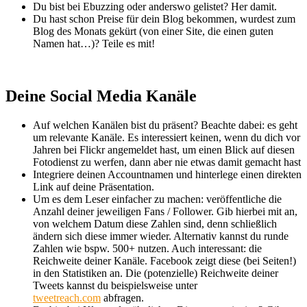
Du bist bei Ebuzzing oder anderswo gelistet? Her damit.
Du hast schon Preise für dein Blog bekommen, wurdest zum
Blog des Monats gekürt (von einer Site, die einen guten
Namen hat…)? Teile es mit!
Deine Social Media Kanäle
Auf welchen Kanälen bist du präsent? Beachte dabei: es geht
um relevante Kanäle. Es interessiert keinen, wenn du dich vor
Jahren bei Flickr angemeldet hast, um einen Blick auf diesen
Fotodienst zu werfen, dann aber nie etwas damit gemacht hast
Integriere deinen Accountnamen und hinterlege einen direkten
Link auf deine Präsentation.
Um es dem Leser einfacher zu machen: veröffentliche die
Anzahl deiner jeweiligen Fans / Follower. Gib hierbei mit an,
von welchem Datum diese Zahlen sind, denn schließlich
ändern sich diese immer wieder. Alternativ kannst du runde
Zahlen wie bspw. 500+ nutzen. Auch interessant: die
Reichweite deiner Kanäle. Facebook zeigt diese (bei Seiten!)
in den Statistiken an. Die (potenzielle) Reichweite deiner
Tweets kannst du beispielsweise unter
tweetreach.com
abfragen.