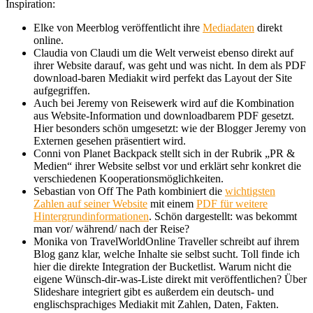
Inspiration:
Elke von Meerblog veröffentlicht ihre
Mediadaten
direkt
online.
Claudia von Claudi um die Welt verweist ebenso direkt auf
ihrer Website darauf, was geht und was nicht. In dem als PDF
download-baren Mediakit wird perfekt das Layout der Site
aufgegriffen.
Auch bei Jeremy von Reisewerk wird auf die Kombination
aus Website-Information und downloadbarem PDF gesetzt.
Hier besonders schön umgesetzt: wie der Blogger Jeremy von
Externen gesehen präsentiert wird.
Conni von Planet Backpack stellt sich in der Rubrik „PR &
Medien“ ihrer Website selbst vor und erklärt sehr konkret die
verschiedenen Kooperationsmöglichkeiten.
Sebastian von Off The Path kombiniert die
wichtigsten
Zahlen auf seiner Website
mit einem
PDF für weitere
Hintergrundinformationen
. Schön dargestellt: was bekommt
man vor/ während/ nach der Reise?
Monika von TravelWorldOnline Traveller schreibt auf ihrem
Blog ganz klar, welche Inhalte sie selbst sucht. Toll finde ich
hier die direkte Integration der Bucketlist. Warum nicht die
eigene Wünsch-dir-was-Liste direkt mit veröffentlichen? Über
Slideshare integriert gibt es außerdem ein deutsch- und
englischsprachiges Mediakit mit Zahlen, Daten, Fakten.